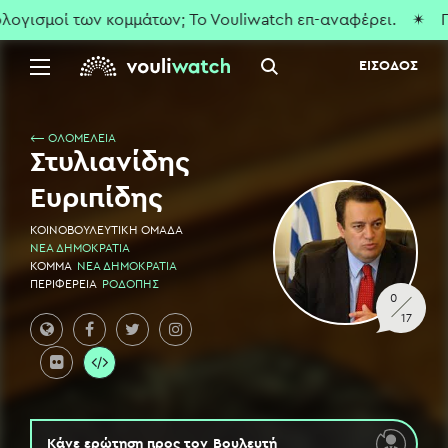
γισμοί των κομμάτων; To Vouliwatch επ-αναφέρει.
✴ Που ε
ΕΙΣΟΔΟΣ
⟵ ΟΛΟΜΕΛΕΙΑ
Στυλιανίδης
Ευριπίδης
ΚΟΙΝΟΒΟΥΛΕΥΤΙΚΗ ΟΜΑΔΑ
ΝΕΑ ΔΗΜΟΚΡΑΤΙΑ
ΚΟΜΜΑ
ΝΕΑ ΔΗΜΟΚΡΑΤΙΑ
ΠΕΡΙΦΕΡΕΙΑ
ΡΟΔΟΠΗΣ
0
17
Κάνε ερώτηση προς τον
Βουλευτή