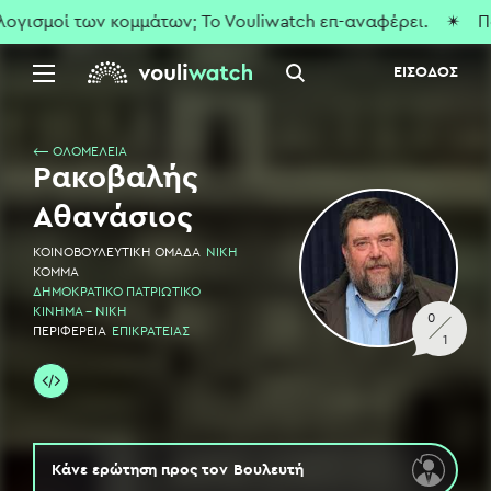
ισμοί των κομμάτων; To Vouliwatch επ-αναφέρει.
✴ Που εί
ΕΙΣΟΔΟΣ
⟵ ΟΛΟΜΕΛΕΙΑ
Ρακοβαλής
Αθανάσιος
ΚΟΙΝΟΒΟΥΛΕΥΤΙΚΗ ΟΜΑΔΑ
ΝΙΚΗ
ΚΟΜΜΑ
ΔΗΜΟΚΡΑΤΙΚΟ ΠΑΤΡΙΩΤΙΚΟ
ΚΙΝΗΜΑ - ΝΙΚΗ
0
ΠΕΡΙΦΕΡΕΙΑ
ΕΠΙΚΡΑΤΕΙΑΣ
1
Κάνε ερώτηση προς τον
Βουλευτή