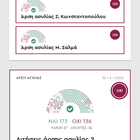
ΌΧΙ
Άρση ασυλίας Ζ. Κωνσταντοπούλου
ΌΧΙ
Άρση ασυλίας Μ. Σαλμά
ΑΡΣΗ ΑΣΥΛΙΑΣ
30 • 6 • 2026
ΌΧΙ
NAI 173
OXI 136
ΠΑΡΩΝ 27
ΑΠΟΝΤΕΣ -36
Αιτήσεις άρσης ασυλίας 2