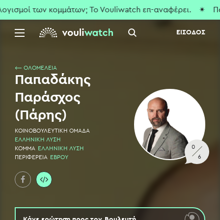
ισμοί των κομμάτων; To Vouliwatch επ-αναφέρει.
✴ Που εί
ΕΙΣΟΔΟΣ
⟵ ΟΛΟΜΕΛΕΙΑ
Παπαδάκης
Παράσχος
(Πάρης)
ΚΟΙΝΟΒΟΥΛΕΥΤΙΚΗ ΟΜΑΔΑ
ΕΛΛΗΝΙΚΗ ΛΥΣΗ
0
ΚΟΜΜΑ
ΕΛΛΗΝΙΚΗ ΛΥΣΗ
6
ΠΕΡΙΦΕΡΕΙΑ
ΕΒΡΟΥ
Κάνε ερώτηση προς τον
Βουλευτή