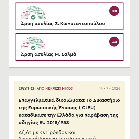
ΌΧΙ
Άρση ασυλίας Ζ. Κωνσταντοπούλου
ΌΧΙ
Άρση ασυλίας Μ. Σαλμά
ΕΡΩΤΗΣΗ ΑΠΟ
MEKRIZIS NIKOS
14 • 7 • 2026
Επαγγελματικά δικαιώματα: Το Δικαστήριο
της Ευρωπαικής Ένωσης ( CJEU)
καταδίκασε την Ελλάδα για παράβαση της
οδηγίας EU 2018/958
Αξιότιμε Κε Πρόεδρε Κοι
ΥπουγοίΠροσφατα το Ευρωπαικό