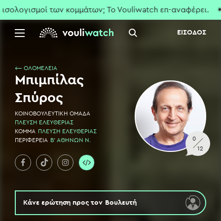
ολογισμοί των κομμάτων; To Vouliwatch επ-αναφέρει.
✴ Πο
ΕΙΣΟΔΟΣ
⟵ ΟΛΟΜΕΛΕΙΑ
Μπιμπίλας
Σπύρος
ΚΟΙΝΟΒΟΥΛΕΥΤΙΚΗ ΟΜΑΔΑ
ΠΛΕΥΣΗ ΕΛΕΥΘΕΡΙΑΣ
ΚΟΜΜΑ
ΠΛΕΥΣΗ ΕΛΕΥΘΕΡΙΑΣ
0
ΠΕΡΙΦΕΡΕΙΑ
Β' ΑΘΗΝΩΝ Ν.
12
Κάνε ερώτηση προς τον
Βουλευτή