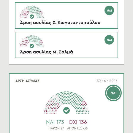
ΝΑΙ
Άρση ασυλίας Ζ. Κωνσταντοπούλου
ΝΑΙ
Άρση ασυλίας Μ. Σαλμά
ΑΡΣΗ ΑΣΥΛΙΑΣ
30 • 6 • 2026
ΝΑΙ
NAI 173
OXI 136
ΠΑΡΩΝ 27
ΑΠΟΝΤΕΣ -36