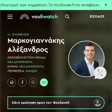
γισμοί των κομμάτων; To Vouliwatch επ-αναφέρει.
✴ Που ε
ΕΙΣΟΔΟΣ
⟵ ΟΛΟΜΕΛΕΙΑ
Μαρκογιαννάκης
Αλέξανδρος
ΚΟΙΝΟΒΟΥΛΕΥΤΙΚΗ ΟΜΑΔΑ
ΝΕΑ ΔΗΜΟΚΡΑΤΙΑ
ΚΟΜΜΑ
ΝΕΑ ΔΗΜΟΚΡΑΤΙΑ
0
ΠΕΡΙΦΕΡΕΙΑ
ΧΑΝΙΩΝ
3
Κάνε ερώτηση προς τον
Βουλευτή