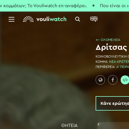
μάτων; To Vouliwatch επ-αναφέρει.
✴ Που είναι οι ισολογ
⟵ ΟΛΟΜΕΛΕΙΑ
Δρίτσας
ΚΟΙΝΟΒΟΥΛΕΥΤΙΚΗ
ΚΟΜΜΑ
ΝΕΑ ΑΡΙΣΤΕ
ΠΕΡΙΦΕΡΕΙΑ
Α' ΠΕΙΡ
Κάνε ερώτησ
Κ'
ΘΗΤΕΙΑ