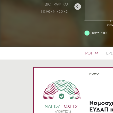
ΒΙΟΓΡΑΦΙΚΟ
ΠΟΘΕΝ ΕΣΧΕΣ
2022
2023
202
ΒΟΥΛΕΥΤΗΣ
ΡΟΗ
ΕΡΩ
876
ΝΟΜΟΙ
Νομοσχέ
NAI 157
OXI 131
ΕΥΔΑΠ κ
ΑΠΟΝΤΕΣ 12