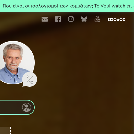
ναι οι ισολογισμοί των κομμάτων; To Vouliwatch επ-αναφ
ΕΙΣΟΔΟΣ
3
12