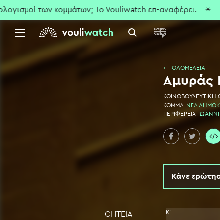
ισμοί των κομμάτων; To Vouliwatch επ-αναφέρει.
✴ Που εί
⟵ ΟΛΟΜΕΛΕΙΑ
Αμυράς 
ΚΟΙΝΟΒΟΥΛΕΥΤΙΚΗ
ΚΟΜΜΑ
ΝΕΑ ΔΗΜΟΚ
ΠΕΡΙΦΕΡΕΙΑ
ΙΩΑΝΝ
Κάνε ερώτησ
Κ'
ΘΗΤΕΙΑ