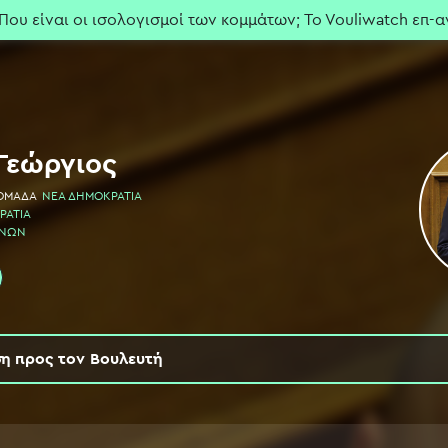
ναι οι ισολογισμοί των κομμάτων; To Vouliwatch επ-αναφ
Γεώργιος
 ΟΜΑΔΑ
ΝΕΑ ΔΗΜΟΚΡΑΤΙΑ
ΡΑΤΙΑ
ΙΝΩΝ
η προς τον
Βουλευτή