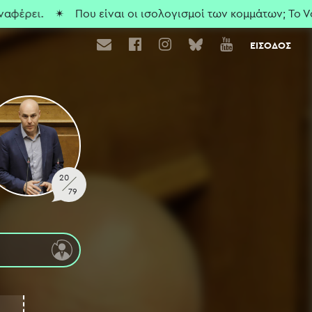
έρει.
✴ Που είναι οι ισολογισμοί των κομμάτων; To Vouli
ΕΙΣΟΔΟΣ
20
79