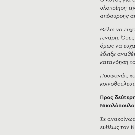
υλοποίηση της
απόσυρσης απ
Θέλω να ευχα
Γενάρη. Όσες
όμως να ευχα
έδειξε αναθέτ
κατανόηση το
Προφανώς κα
κοινοβουλευτ
Προς δεύτερ
Νικολόπουλο
Σε ανακοίνωσ
ευθέως τον Ν