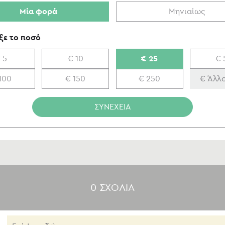
Μία φορά
Μηνιαίως
ξε το ποσό
 5
€ 10
€ 25
€ 
100
€ 150
€ 250
ΣΥΝΕΧΕΙΑ
0 ΣΧΟΛΙA