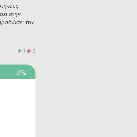
ρτητους
σει στην
αραδώσει την
1
0