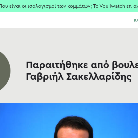
ι οι ισολογισμοί των κομμάτων; To Vouliwatch επ-αναφέρ
Κ
Παραιτήθηκε από βουλε
Γαβριήλ Σακελλαρίδης