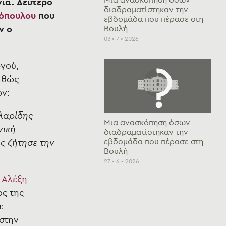
ία. Δεύτερο
διαδραματίστηκαν την
λόπουλου
που
εβδομάδα που πέρασε στη
Βουλή
ν ο
03 • 7 • 2026
γού,
αθώς
ων:
λλαρίδης
Μια ανασκόπηση όσων
νική
διαδραματίστηκαν την
εβδομάδα που πέρασε στη
ς ζήτησε την
Βουλή
27 • 6 • 2026
ύ
Αλέξη
ος της
ε
 στην