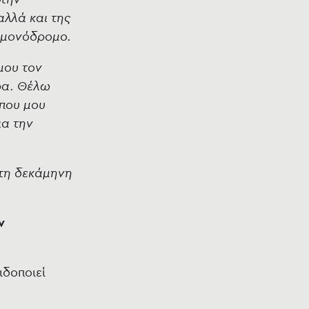
αλλά και της
α μονόδρομο.
μου τον
ρα. Θέλω
 που μου
ια την
τη δεκάμηνη
ν
ιδοποιεί