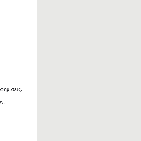
φημίσεις.
ν.