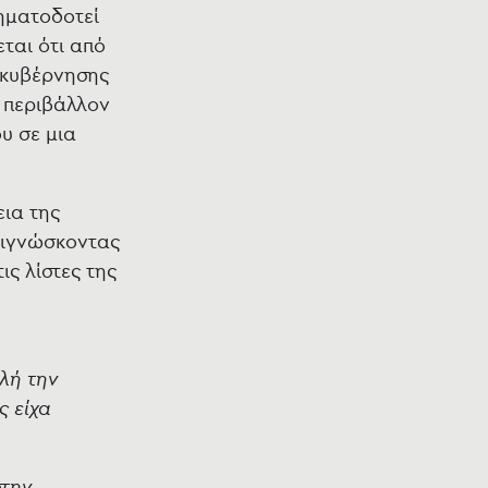
σηματοδοτεί
εται ότι από
 κυβέρνησης
ό περιβάλλον
υ σε μια
εια της
γιγνώσκοντας
ς λίστες της
λή την
 είχα
στην