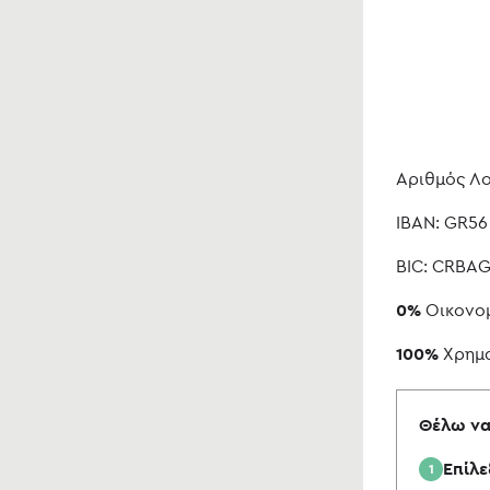
Αριθμός Λο
IBAN: GR56
BIC: CRBA
0%
Οικονομ
100%
Χρημα
Θέλω να
Επίλε
1