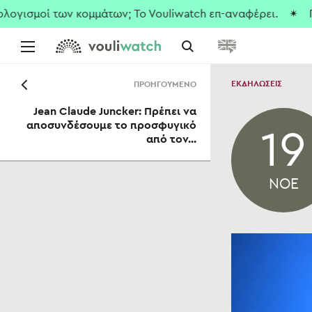
μοί των κομμάτων; To Vouliwatch επ-αναφέρει.
✴ Που είνα
ΕΚΔΗΛΩΣΕΙΣ
ΠΡΟΗΓΟΥΜΕΝΟ
Jean Claude Juncker: Πρέπει να
αποσυνδέσουμε το προσφυγικό
19
από τον...
ΝΟΕ