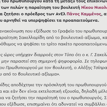
 του πρωθυπουργού κατά τη μεταξύ τους επικοινων
 των πυλών η παραίτηση του βουλευτή
Νίκου Νικο
α ζητήσει ο πρόεδρος των ΑνΕλ
Πάνος Καμμένος
, α
υ αρνηθεί να υπερψηφίσει τα προαπαιτούμενα.
ανακοίνωση που εξέδωσε το Γραφείο του πρωθυπουρ
αραίτηση Σακελλαρίδη από το βουλευτικό αξίωμα, κ
όθυμος να ψηφίσει το τρίτο πακέτο προαπαιτούμεν
ες ώρες υπήρχαν διαρροές στον Τύπο ότι ο κ. Γ. Σακε
α μην παραστεί στη σημερινή ψηφοφορία. Σε τηλεφω
του Πρωθυπουργού με τον βουλευτή, ο Αλέξης Τσίπρα
υ από το βουλευτικό αξίωμα».
ρίδης αποδέχτηκε την πρόσκλησή του πρωθυπουργο
α και εάν δεν είναι εκτελεστική εξουσία, δηλαδή μέλ
ια να ζητήσει την παραίτησή του ο πρωθυπουργός. Σ
ου εξέδωσε, επισημαίνει ότι αδυνατεί να συμβάλλει