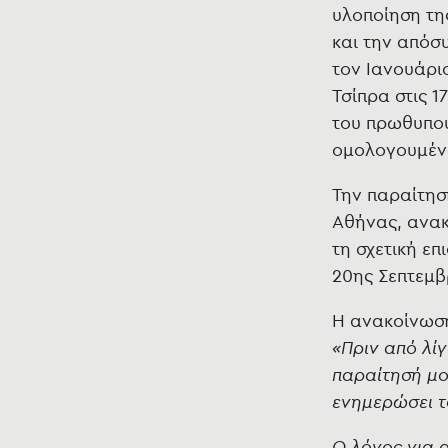
υλοποίηση τη
και την απόσυ
τον Ιανουάρι
Τσίπρα στις 1
του πρωθυπου
ομολογουμένω
Την παραίτησ
Αθήνας, ανα
τη σχετική ε
20ης Σεπτεμβ
Η ανακοίνωση
«Πριν από λί
παραίτησή μο
ενημερώσει τ
Ο λόγος για 