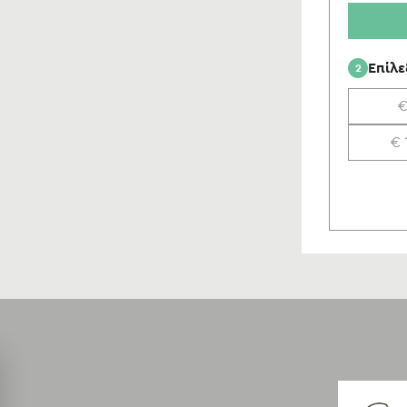
Επίλε
2
€
€ 