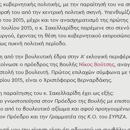
ς κυβερνητικής πολιτικής, με την παραίτησή του να 
ρσή του από την κεντρική πολιτική σκηνή. Υπενθυμίζ
ο του 2015, μέχρι και τον ανασχηματισμό της πρώτης
7 Ιουλίου 2015, ο κ. Σακελλαρίδης παρέμενε στο στεν
ργού, έχοντας τη θέση του κυβερνητικού εκπροσώπο
ς πυκνή πολιτική περίοδο.
η από την βουλευτική έδρα στην Α’ εκλογική περιφέρ
κοίνωσε ο πρόεδρος της Βουλής
Νίκος Βούτσης
, ανα
πιστολή του βουλευτή. Πρώτος επιλαχών σύμφωνα με τι
ρίου 2015, είναι ο Χριστόφορος Βερναρδάκης.
 παραίτησης του κ. Σακελλαρίδη έχει ως εξής:
γο γνωστοποίησα στον Πρόεδρο της Βουλής με επιστο
υ από το βουλευτικό αξίωμα και αφού προηγουμένως
ον Πρόεδρο και την Γραμματέα της Κ.Ο. του ΣΥΡΙΖΑ.
αυτή μου την κίνηση είναι ότι αδυνατώ να συμβάλω 