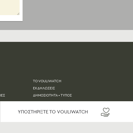
TO VOULIWATCH
ΕΚΔΗΛΩΣΕΙΣ
ΙΕΣ
ΔΗΜΟΣΙΟΤΗΤΑ • ΤΥΠΟΣ
ΟΔΗΓΙΕΣ ΧΡΗΣΗΣ
ΥΠΟΣΤΗΡΙΞΤΕ ΤΟ VOULIWATCH
ΟΥ
ΕΠΙΚΟΙΝΩΝΙΑ
API DOCS ↗