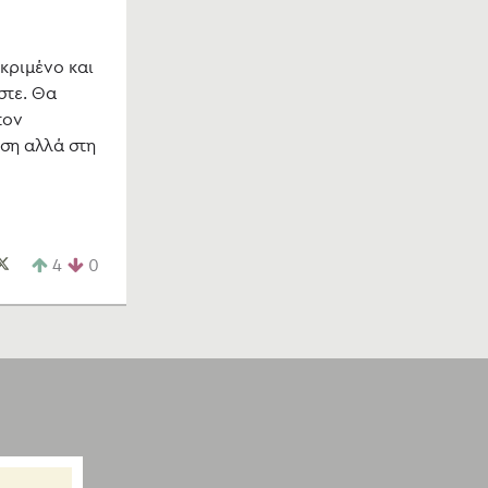
κριμένο και
στε. Θα
τον
ση αλλά στη
4
0