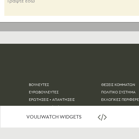
ΒΟΥΛΕΥΤΕΣ
ΘΕΣΕΙΣ ΚΟΜΜΑΤΩΝ
ΕΥΡΩΒΟΥΛΕΥΤΕΣ
ΠΟΛΙΤΙΚΟ ΣΥΣΤΗΜΑ
ΕΡΩΤΗΣΕΙΣ • ΑΠΑΝΤΗΣΕΙΣ
ΕΚΛΟΓΙΚΕΣ ΠΕΡΙΦΕΡΕ
ΜΕΝΑ
ΝΟΜΟΙ & ΨΗΦΟΦΟΡΙΕΣ
ΔΕΛΤΙA ΤΥΠΟΥ
VOULIWATCH WIDGETS
ΤΑΤΙΚΟ ↗
ΟΡΟΙ ΧΡΗΣΗΣ
ΚΩΔΙΚΑΣ ΔΕΟΝΤΟΛΟΓΙΑΣ
ΠΟΛΙΤΙΚΗ ΑΠΟΡΡΗΤ