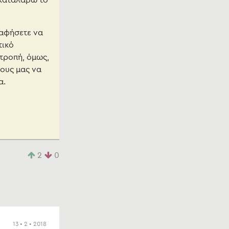
 καταλάβω το
 αφήσετε να
τικό
ιτροπή, όμως,
λους μας να
α.
2
0
13 • 2 • 2018