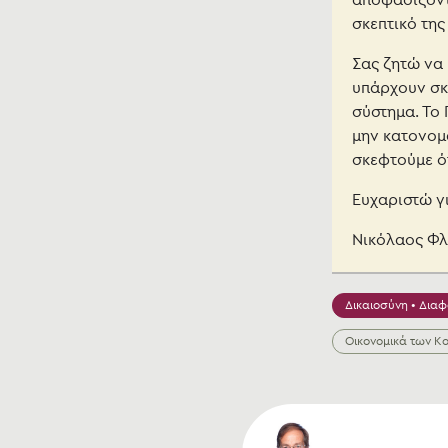
αποφασίζοντ
σκεπτικό της
Σας ζητώ να 
υπάρχουν σκι
σύστημα. Το 
μην κατονομά
σκεφτούμε ό
Ευχαριστώ γι
Νικόλαος Φ
Δικαιοσύνη • Διαφ
Οικονομικά των Κ