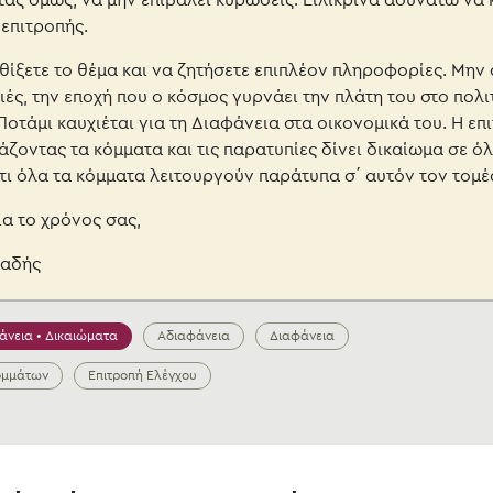
ας όμως, να μην επιβάλει κυρώσεις.
Ειλικρινά αδυνατώ να
 επιτροπής.
θίξετε το θέμα και να ζητήσετε επιπλέον πληροφορίες. Μην
ές, την εποχή που ο κόσμος γυρνάει την πλάτη του στο πολι
Ποτάμι καυχιέται για τη Διαφάνεια στα οικονομικά του. Η επ
ζοντας τα κόμματα και τις παρατυπίες δίνει δικαίωμα σε ό
τι όλα τα κόμματα λειτουργούν παράτυπα σ΄ αυτόν τον τομέ
α το χρόνος σας,
λαδής
άνεια • Δικαιώματα
Αδιαφάνεια
Διαφάνεια
ομμάτων
Επιτροπή Ελέγχου