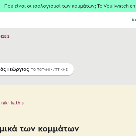
 είναι οι ισολογισμοί των κομμάτων; To Vouliwatch επ-α
Κ
ΗΣΕΙΣ
άς Γεώργιος
ΤΟ ΠΟΤΑΜΙ • ΑΤΤΙΚΗΣ
nik-fla.this
μικά των κομμάτων