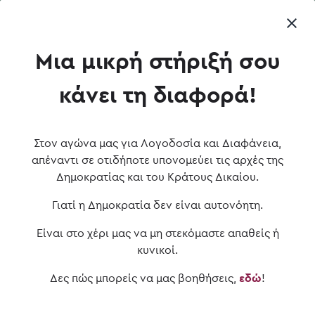
 κομμάτων; To Vouliwatch επ-αναφέρει.
✴ Που είναι οι ισ
ΕΙΣΟΔΟΣ
Μια μικρή στήριξή σου
ΔΡΑΣΕΙΣ
•
IN ACTION
10 • 10 • 2024
κάνει τη διαφορά!
Συμμαχία Vouliwatch &
Συστάσεις για βελτίωση
Στον αγώνα μας για Λογοδοσία και Διαφάνεια,
απέναντι σε οτιδήποτε υπονομεύει τις αρχές της
του νομικού πλαισίου του
Δημοκρατίας και του Κράτους Δικαίου.
ΔΠΔΠ
Γιατί η Δημοκρατία δεν είναι αυτονόητη.
Εκστρατεία Vouliwatch και 14 Οργανώσεων της ΚτΠ
Είναι στο χέρι μας να μη στεκόμαστε απαθείς ή
και ανεξάρτητων ΜΜΕ για την ουσιαστική
κυνικοί.
κατοχύρωση του δικαιώματος πρόσβασης στη
δημόσια πληροφορία στη χώρα μας.
Δες πώς μπορείς να μας βοηθήσεις,
εδώ
!