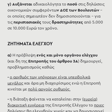
γ) Αυξάνεται
αδικαιολόγητα το
ποσό
στις
δηλώσεις
οικονομικών συμφερόντω
ν ΔΟΣ των Βουλευτών
-
οι οποίες σημειωτέον δεν δημοσιοποιούνται - για
τις
περιστασιακές
τους
δραστηριότητες
από 5.000
σε 10.000 Ευρώ τον χρόνο.
ΖΗΤΗΜΑΤΑ ΕΛΕΓΧΟΥ
α)
Η πρόβλεψη
ενός και μόνο οργάνου ελέγχου
(και δη της
Επιτροπής του άρθρου 3Α
) δημιουργεί,
προβληματισμούς καθώς
-
ο αριθμός των υπόχρεων είναι υπερβολικά
μεγάλος
και άρα μη διαχειρίσιμος ενώ η
Επιτροπή
κινείται με
πολύ αργούς ρυθμούς
,
-
η διάταξη φαίνεται να καταλείπει στην
(ευρεία)
διακριτική ευχέρεια
της Επιτροπής Ελέγχου το
ποιες
δηλώσεις θα ελεγχθούν
χωρίς καν να δημοσιοποιεί