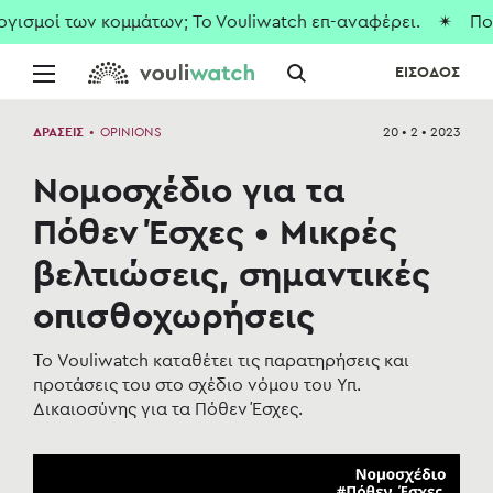
μοί των κομμάτων; To Vouliwatch επ-αναφέρει.
✴ Που είνα
ΕΙΣΟΔΟΣ
ΔΡΑΣΕΙΣ
•
OPINIONS
20 • 2 • 2023
Νομοσχέδιο για τα
Πόθεν Έσχες • Μικρές
βελτιώσεις, σημαντικές
οπισθοχωρήσεις
Το Vouliwatch καταθέτει τις παρατηρήσεις και
προτάσεις του στο σχέδιο νόμου του Υπ.
Δικαιοσύνης για τα Πόθεν Έσχες.