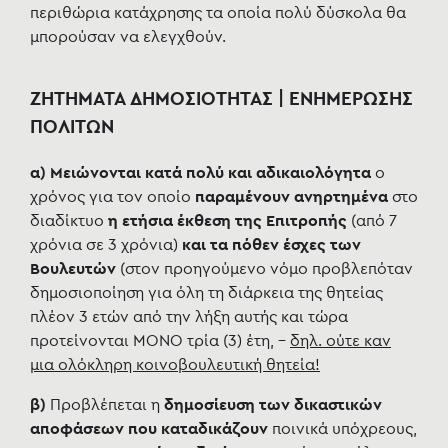
περιθώρια κατάχρησης τα οποία πολύ δύσκολα θα
μπορούσαν να ελεγχθούν.
ΖΗΤΗΜΑΤΑ ΔΗΜΟΣΙΟΤΗΤΑΣ | ΕΝΗΜΕΡΩΣΗΣ
ΠΟΛΙΤΩΝ
α) Μειώνονται κατά πολύ και αδικαιολόγητα
ο
χρόνος για τον οποίο
παραμένουν ανηρτημένα
στο
διαδίκτυο
η ετήσια έκθεση της Επιτροπής
(από 7
χρόνια σε 3 χρόνια)
και τα πόθεν έσχες των
Βουλευτών
(στον προηγούμενο νόμο προβλεπόταν
δημοσιοποίηση για όλη τη διάρκεια της θητείας
πλέον 3 ετών από την λήξη αυτής και τώρα
προτείνονται ΜΟΝΟ τρία (3) έτη, -
δηλ. ούτε καν
μια ολόκληρη κοινοβουλευτική θητεία!
β)
Προβλέπεται η
δ
ημοσίευση των δικαστικών
αποφάσεων που καταδικάζουν
ποινικά υπόχρεους,