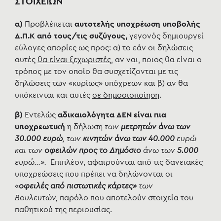
ΣΤΟΙΧΕΙΩΝ
α)
Προβλέπεται
α
υτοτελής υποχρέωση υποβολής
Δ.Π.Κ από τους/τις συζύγους,
γεγονός
δημιουργεί
εύλογες απορίες ως προς:
α) το εάν οι δηλώσεις
αυτές
θα είναι ξεχωριστές
, αν ναι, ποιος θα είναι ο
τρόπος με τον οποίο θα συσχετίζονται με τις
δηλώσεις των «κυρίως» υπόχρεων και β) αν θα
υπόκεινται και αυτές
σε δημοσιοποίηση
.
β)
Εντελώς
αδικαιολόγητα ΔΕΝ είναι πια
υποχρεωτική
η δήλωση
των
μετρητών άνω των
30.000 ευρώ
, των
κινητών άνω των 40.000
ευρώ
και των
οφειλών προς το Δημόσιο
άνω των
5.000
ευρώ…».
Επιπλέον, αφαιρούνται από τις δανειακές
υποχρεώσεις που πρέπει να δηλώνονται οι
«
οφειλές από πιστωτικές κάρτες
»
των
Βουλευτών,
παρόλο που αποτελούν στοιχεία του
παθητικού της περιουσίας.