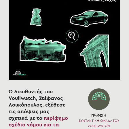
Ο Διευθυντής του
Vouliwatch, Στέφανος
Λουκόπουλος, εξέθεσε
τις απόψεις μας
ΓΡΑΦΕΙ Η
σχετικά με το
περίφημο
ΣΥΝΤΑΚΤΙΚΗ ΟΜΑΔΑ ΤΟΥ
σχέδιο νόμου
για τα
VOULIWATCH