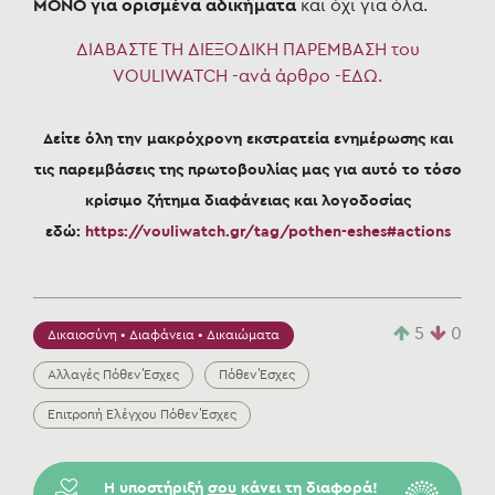
ΜΟΝΟ για ορισμένα αδικήματα
και όχι για όλα.
ΔΙΑΒΑΣΤΕ ΤΗ ΔΙΕΞΟΔΙΚΗ ΠΑΡΕΜΒΑΣΗ του
VOULIWATCH -ανά άρθρο -ΕΔΩ.
Δείτε όλη την μακρόχρονη εκστρατεία ενημέρωσης και
τις παρεμβάσεις της πρωτοβουλίας μας για αυτό το τόσο
κρίσιμο ζήτημα διαφάνειας και λογοδοσίας
εδώ:
https://vouliwatch.gr/tag/pothen-eshes#actions
5
0
Δικαιοσύνη • Διαφάνεια • Δικαιώματα
Αλλαγές Πόθεν Έσχες
Πόθεν Έσχες
Επιτροπή Ελέγχου Πόθεν Έσχες
Η υποστήριξή
σου
κάνει τη διαφορά!