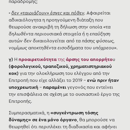
παραδρομής;
-
δεν «ταιριάζουν» έσχες και πόθεν
.
Αφαιρείται
αδικαιόλογητα η προηγούμενη διάταξη
που
θεωρούσε ανακριβή τη δήλωση
στην οποία
«τα
δηλωθέντα περιουσιακά στοιχεία ή η επαύξηση
αυτών δεν δικαιολογείται από τα πάσης φύσεως,
νομίμως αποκτηθέντα εισοδήματα του υπόχρεου»
.
γ)
Η
προαιρετικότητα
της
άρσης του απορρήτο
υ
(φορολογικού, τραπεζικού, χρηματιστηριακού
κοκ)
για την ολοκλήρωση του ελέγχου από την
Επιτροπή που είχε αλλάξει το 2019 -
ενώ πριν ήταν
υποχρεωτική
-
παραμένει
γεγονός που εντείνει
την επισφάλεια σε σχέση με το ουσιαστικό έργο της
Επιτροπής.
Συμπερασματικά, η
«συγκέντρωση τόσης
δύναμης» σε ένα μόνο όργανο
, θα μπορούσε να
θεωρηθεί ότι περιπλέκει τη διαδικασία και αφήνει