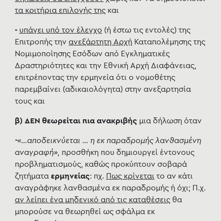
τα κριτήρια επιλογής της
και
-
υπάγει υπό τον έλεγχο
(ή έστω τις εντολές) της
Επιτροπής την
ανεξάρτητη Αρχή
Καταπολέμησης της
Νομιμοποίησης Εσόδων από Εγκληματικές
Δραστηριότητες και την Εθνική Αρχή Διαφάνειας,
επιτρέποντας την ερμηνεία ότι ο νομοθέτης
παρεμβαίνει (αδικαιολόγητα) στην ανεξαρτησία
τους και
β) ΔΕΝ θεωρείται πια ανακριβής
μια δήλωση όταν
-
«…αποδεικνύεται … η εκ παραδρομής λανθασμένη
αναγραφή»,
προσθήκη που δημιουργεί έντονους
προβληματισμούς, καθώς προκύπτουν σοβαρά
ζητήματα
ερμηνείας
: πχ.
Πως κρίνεται
το αν κάτι
αναγράφηκε λανθασμένα εκ παραδρομής ή όχι; Π.χ.
αν λείπει ένα μηδενικό
από τις καταθέσεις
θα
μπορούσε να θεωρηθεί ως σφάλμα εκ