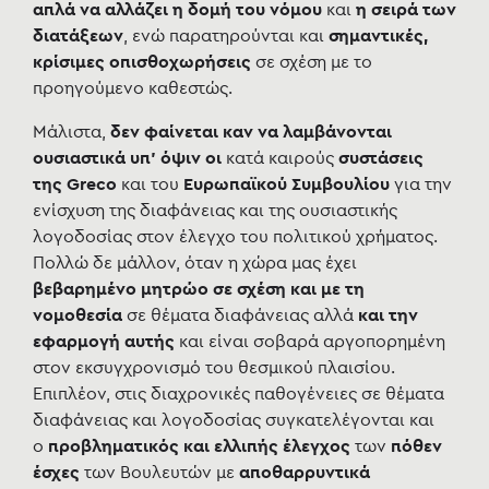
απλά να αλλάζει η δομή του νόμου
και
η σειρά των
διατάξεων
, ενώ παρατηρούνται και
σημαντικές,
κρίσιμες οπισθοχωρήσεις
σε σχέση με το
προηγούμενο καθεστώς.
Μάλιστα,
δεν φαίνεται καν να λαμβάνονται
ουσιαστικά υπ’ όψιν
οι
κατά καιρούς
συστάσεις
της Greco
και του
Ευρωπαϊκού Συμβουλίου
για την
ενίσχυση της διαφάνειας και της ουσιαστικής
λογοδοσίας στον έλεγχο του πολιτικού χρήματος.
Πολλώ δε μάλλον, όταν η χώρα μας έχει
βεβαρημένο μητρώο σε σχέση και με τη
νομοθεσία
σε θέματα διαφάνειας αλλά
και την
εφαρμογή αυτής
και είναι σοβαρά αργοπορημένη
στον εκσυγχρονισμό του θεσμικού πλαισίου.
Επιπλέον, στις διαχρονικές παθογένειες σε θέματα
διαφάνειας και λογοδοσίας συγκατελέγονται και
ο
προβληματικός και ελλιπής
έλεγχος
των
πόθεν
έσχες
των Βουλευτών
με
αποθαρρυντικά