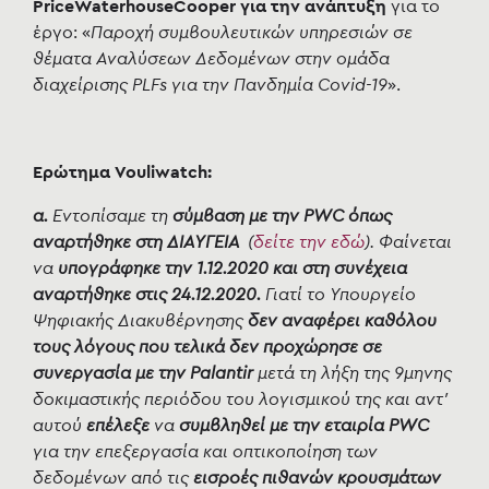
PriceWaterhouseCooper για την ανάπτυξη
για το
έργο: «
Παροχή συμβουλευτικών υπηρεσιών σε
θέματα Αναλύσεων Δεδομένων στην ομάδα
διαχείρισης PLFs για την Πανδημία Covid-19
».
Ερώτημα Vouliwatch:
α.
Εντοπίσαμε τη
σύμβαση με την PWC όπως
αναρτήθηκε στη ΔΙΑΥΓΕΙΑ
(
δείτε την εδώ
). Φαίνεται
να
υπογράφηκε την 1.12.2020 και στη συνέχεια
αναρτήθηκε στις 24.12.2020.
Γιατί το Υπουργείο
Ψηφιακής Διακυβέρνησης
δεν αναφέρει καθόλου
τους λόγους που τελικά δεν προχώρησε σε
συνεργασία με την Palantir
μετά τη λήξη της 9μηνης
δοκιμαστικής περιόδου του λογισμικού της και αντ'
αυτού
επέλεξε
να
συμβληθεί με την εταιρία PWC
για την επεξεργασία και οπτικοποίηση των
δεδομένων από τις
εισροές πιθανών κρουσμάτων