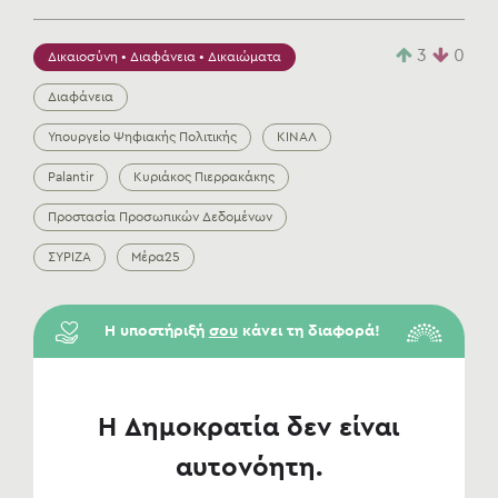
3
0
Δικαιοσύνη • Διαφάνεια • Δικαιώματα
Διαφάνεια
Υπουργείο Ψηφιακής Πολιτικής
ΚΙΝΑΛ
Palantir
Κυριάκος Πιερρακάκης
Προστασία Προσωπικών Δεδομένων
ΣΥΡΙΖΑ
Μέρα25
Η υποστήριξή
σου
κάνει τη διαφορά!
Η Δημοκρατία δεν είναι
αυτονόητη.