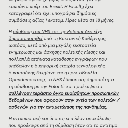
καμπάνια υπέρ του Brexit. H Faculty έχει
καταγραφεί ότι έχει υπογράψει δημόσιες
συμβάσεις αξίας 1 εκατομ. λίρες μέσα σε 18 μήνες.
Η
σύμβαση του NHS και της Palantir δεν είχε
δημοσιοποιηθεί
από τη Βρετανική Κυβέρνηση,
ωστόσο, μετά από μια μεγάλη εκστρατεία
ενημέρωσης και άσκησης πολιτικής πίεσης και
πολλαπλά αιτήματα κατάθεσης εγγράφων που
υπέβαλαν η δικηγορική εταιρία τεχνολογικής
δικαιοσύνης Foxglove και η πρωτοβουλία
Οpendemocracy, το NHS έδωσε στη δημοσιότητα
τη σύμβαση με την Palantir και προέκυψε ότι
συλλέγουν τεράστιο όγκο ευαίσθητων προσωπικών
δεδομένων που αφορούν στην υγεία των πολιτών /
ασθενών για την αντιμετώπιση της πανδημίας.
Η εντυπωσιακή και ύποπτη επιπλέον αποκάλυψη
που προέκυψε από τη σύμβαση ήταν ότι το αντίτιμο