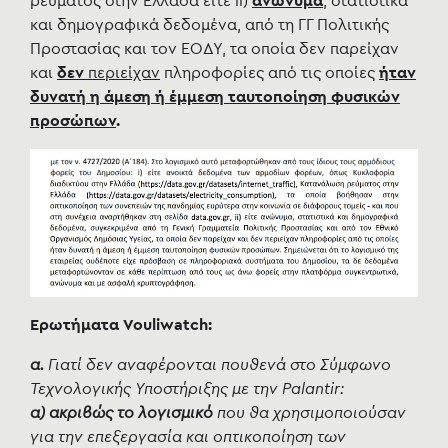
ρεύματος στην Ελλάδα είτε ii)
ανώνυμα
, στατιστικά
και δημογραφικά δεδομένα, από τη ΓΓ Πολιτικής
Προστασίας και τον ΕΟΔΥ, τα οποία δεν παρείχαν
και
δεν
περιείχαν
πληροφορίες από τις οποίες
ήταν
δυνατή η άμεση ή έμμεση ταυτοποίηση φυσικών
προσώπων
.
Ερωτήματα Vouliwatch:
α.
Γιατί δεν αναφέρονται πουθενά στο Σύμφωνο
Τεχνολογικής Υποστήριξης
με την Palantir:
α)
ακριβώς το λογισμικό
που θα χρησιμοποιούσαν
για την επεξεργασία και οπτικοποίηση των