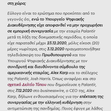
στη χώρα;
Εύλογο είναι το ερώτημα που προκύπτει από το
γεγονός ότι,
ενώ το Υπουργείο Ψηφιακής
Διακυβέρνησης είχε αποφανθεί να μην προχωρήσει
σε εμπορική συνεργασία
με την εταιρία Palantir
μετά τη λήξη της δοκιμαστικής περιόδου, η οποία
είχε παραταθεί μέχρι
23.12.2020
, μόλις είκοσι (20)
μέρες νωρίτερα, στις
3.12.2020
πραγματοποιήθηκε
τηλεδιάσκεψη του
Πρωθυπουργού
και του
Υπουργού Ψηφιακής Διακυβέρνησης με τον
συνιδρυτή και διευθύνοντα σύμβουλο της
αμερικανικής εταιρίας, Alex Karp
και το στέλεχος
της Palantir, Josh Harris. Όπως αναφέρει και στο
σχετικό Δελτίο Τύπου
που δημοσίευσε η Palantir,
στις
7.12.2020
στο businesswire, ο CEO της, Alex
Karp, δήλωνε ενθουσιασμένος για την
επέκταση της
συνεργασίας με την ελληνική κυβέρνηση
στην
αντιμετώπιση της πανδημίας. Ποιος έφυγε με λάθος