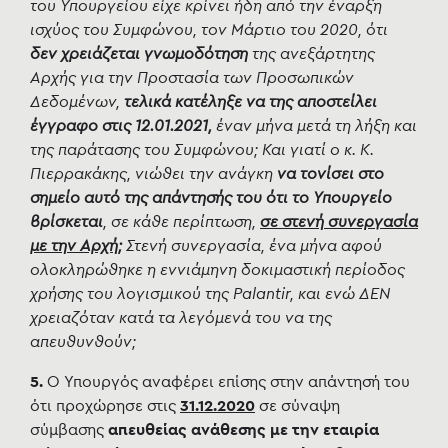
του Υπουργείου είχε κρίνει ήδη από την έναρξη
ισχύος του Συμφώνου, τον Μάρτιο του 2020, ότι
δεν χρειάζεται γνωμοδότηση
της ανεξάρτητης
Αρχής για την Προστασία των Προσωπικών
Δεδομένων,
τελικά κατέληξε να της αποστείλει
έγγραφο στις 12.01.2021,
έναν μήνα μετά τη λήξη και
της παράτασης του Συμφώνου; Και γιατί ο κ. Κ.
Πιερρακάκης, νιώθει την ανάγκη
να τονίσει στο
σημείο αυτό της απάντησής του ότι το Υπουργείο
βρίσκεται
, σε κάθε περίπτωση,
σε στενή συνεργασία
με την Αρχή
;
Στενή συνεργασία, ένα μήνα αφού
ολοκληρώθηκε η εννιάμηνη δοκιμαστική περίοδος
χρήσης του λογισμικού της Palantir, και ενώ ΔΕΝ
χρειαζόταν κατά τα λεγόμενά του να της
απευθυνθούν;
5.
Ο
Υπουργός αναφέρει επίσης στην απάντησή του
ότι προχώρησε στις
31.12.2020
σε σύναψη
σύμβασης
απευθείας ανάθεσης με την εταιρία