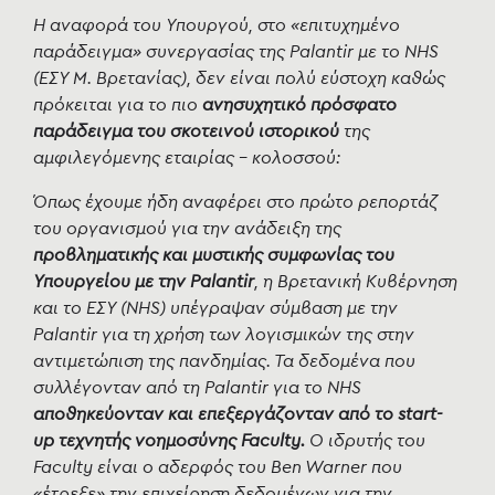
Η αναφορά του Υπουργού, στο «επιτυχημένο
παράδειγμα» συνεργασίας της Palantir με το NHS
(ΕΣΥ Μ. Βρετανίας), δεν είναι πολύ εύστοχη καθώς
πρόκειται για το πιο
ανησυχητικό πρόσφατο
παράδειγμα του σκοτεινού ιστορικού
της
αμφιλεγόμενης εταιρίας - κολοσσού:
Όπως έχουμε ήδη αναφέρει στο πρώτο ρεπορτάζ
του οργανισμού για την ανάδειξη της
προβληματικής και μυστικής συμφωνίας του
Υπουργείου με την Palantir
, η Βρετανική Κυβέρνηση
και το ΕΣΥ (NHS) υπέγραψαν σύμβαση με την
Palantir για τη χρήση των λογισμικών της στην
αντιμετώπιση της πανδημίας. Τα δεδομένα που
συλλέγονταν από τη Palantir για το NHS
αποθηκεύονταν και επεξεργάζονταν από το start-
up τεχνητής νοημοσύνης Faculty.
Ο ιδρυτής του
Faculty είναι ο αδερφός του Ben Warner που
«έτρεξε» την επιχείρηση δεδομένων για την