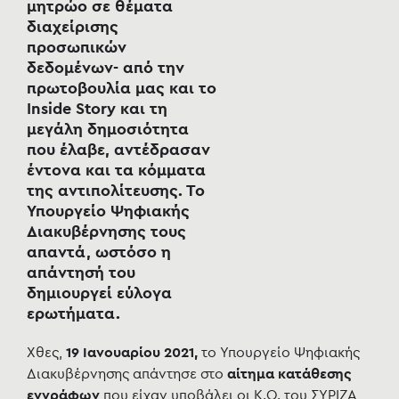
μητρώο σε θέματα
διαχείρισης
προσωπικών
δεδομένων
- από την
πρωτοβουλία μας και το
Inside Story και τη
μεγάλη δημοσιότητα
που έλαβε, αντέδρασαν
έντονα και τα κόμματα
της αντιπολίτευσης. Το
Υπουργείο Ψηφιακής
Διακυβέρνησης τους
απαντά,
ωστόσο η
απάντησή του
δημιουργεί
εύλογα
ερωτήματα.
Χθες,
19 Ιανουαρίου 2021,
το Υπουργείο Ψηφιακής
Διακυβέρνησης απάντησε στο
αίτημα κατάθεσης
εγγράφων
που είχαν υποβάλει οι Κ.Ο. του ΣΥΡΙΖΑ