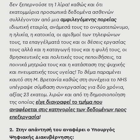
δεν ξεπερνούσε τη 1 λίρα! καθώς και ότι
εκατομμύρια προσωπικά δεδομένα ασθενών
συλλέγονταν από μια
αμφιλεγόμενης πορείας
ιδιωτική εταιρία, ανάμεσά τους το ονοματεπώνυμο,
η ηλικία, η κατοικία, οι αριθμοί των τηλεφώνων
τους, τα επαγγέλματά τους και οι θέσεις εργασίας
τους αλλά και η καταγωγή τους και η φυλή τους, οι
θρησκευτικές και πολιτικές τους πεποιθήσεις, τα
ποινικά μητρώα τους και η κατάσταση της ψυχικής
και πνευματικής τους υγείας! Το θέμα παραμένει
καυτό στη Μ. Βρετανία καθώς στη συνέχεια το NHS
υπέγραψε σύμβαση συνεργασίας για δύο χρόνια,
αξίας 23 εκατομ. λιρών και από τη δημοσιοποίηση
της οποίας
είχε διαγραφεί το τμήμα που
αναφέρεται στις κατηγορίες των δεδομένων προς
επεξεργασία
!
2. Στην απάντησή του αναφέρει ο Υπουργός
Ψηφιακής Διακυβέρνησης: