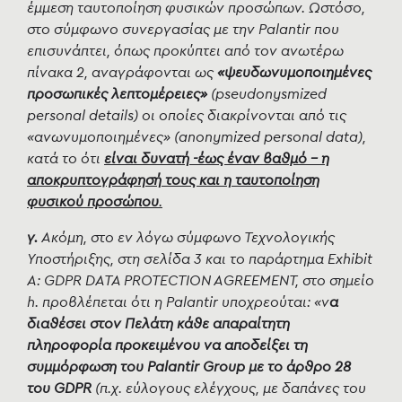
έμμεση ταυτοποίηση φυσικών προσώπων. Ωστόσο,
στο σύμφωνο συνεργασίας με την Palantir που
επισυνάπτει, όπως προκύπτει από τον ανωτέρω
πίνακα 2, αναγράφονται ως
«ψευδωνυμοποιημένες
προσωπικές λεπτομέρειες»
(pseudonysmized
personal details) οι οποίες διακρίνονται από τις
«ανωνυμοποιημένες» (anonymized personal data),
κατά το ότι
είναι δυνατή -έως έναν βαθμό - η
αποκρυπτογράφησή τους και η ταυτοποίηση
φυσικού προσώπου
.
γ.
Ακόμη, στο εν λόγω
σύμφωνο Τεχνολογικής
Υποστήριξης
, στη σελίδα 3 και το παράρτημα Exhibit
A: GDPR DATA PROTECTION AGREEMENT, στο σημείο
h. προβλέπεται ότι η Palantir υποχρεούται: «ν
α
διαθέσει στον Πελάτη κάθε απαραίτητη
πληροφορία προκειμένου να αποδείξει τη
συμμόρφωση του Palantir Group με το άρθρο 28
του GDPR
(π.χ. εύλογους ελέγχους, με δαπάνες του