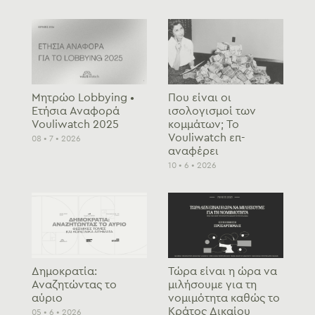
Μητρώο Lobbying •
Που είναι οι
Ετήσια Αναφορά
ισολογισμοί των
Vouliwatch 2025
κομμάτων; To
Vouliwatch επ-
08 • 7 • 2026
αναφέρει
10 • 6 • 2026
Δημοκρατία:
Τώρα είναι η ώρα να
Αναζητώντας το
μιλήσουμε για τη
αύριο
νομιμότητα καθώς το
Κράτος Δικαίου
05 • 6 • 2026