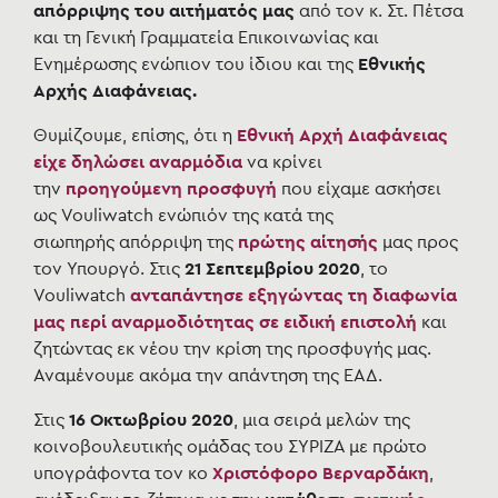
απόρριψης του αιτήματός μας
από τον κ. Στ. Πέτσα
και τη Γενική Γραμματεία Επικοινωνίας και
Ενημέρωσης ενώπιον του ίδιου και της
Εθνικής
Αρχής Διαφάνειας.
Θυμίζουμε, επίσης, ότι η
Εθνική Αρχή Διαφάνειας
είχε δηλώσει αναρμόδια
να κρίνει
την
προηγούμενη προσφυγή
που είχαμε ασκήσει
ως Vouliwatch ενώπιόν της κατά της
σιωπηρής απόρριψη της
πρώτης αίτησής
μας προς
τον Υπουργό. Στις
21 Σεπτεμβρίου 2020
, το
Vouliwatch
ανταπάντησε εξηγώντας τη διαφωνία
μας περί αναρμοδιότητας σε ειδική επιστολή
και
ζητώντας εκ νέου την κρίση της προσφυγής μας.
Αναμένουμε ακόμα την απάντηση της ΕΑΔ.
Στις
16 Οκτωβρίου 2020
, μια σειρά μελών της
κοινοβουλευτικής ομάδας του ΣΥΡΙΖΑ με πρώτο
υπογράφοντα τον κο
Χριστόφορο Βερναρδάκη
,