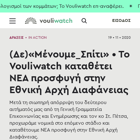
ισμοί των κομμάτων; To Vouliwatch επ-αναφέρει.
✴ Που εί
ΕΙΣΟΔΟΣ
ΔΡΑΣΕΙΣ
•
IN ACTION
19 • 11 • 2020
(Δε)«Μένουμε_Σπίτι» • Το
Vouliwatch καταθέτει
ΝΕΑ προσφυγή στην
Εθνική Αρχή Διαφάνειας
Μετά τη σιωπηρή απόρριψη του δεύτερου
αιτήματός μας από τη Γενική Γραμματεία
Επικοινωνίας και Ενημέρωσης και τον κο Στ. Πέτσα,
προχωράμε νομικά στο επόμενο στάδιο και
καταθέτουμε ΝΕΑ προσφυγή στην Εθνική Αρχή
Διαφάνειας.