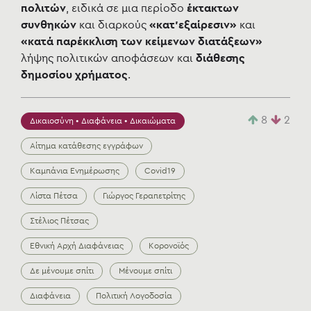
πολιτών
, ειδικά σε μια περίοδο
έκτακτων
συνθηκών
και διαρκούς
«κατ'εξαίρεσιν»
και
«κατά παρέκκλιση των κείμενων διατάξεων»
λήψης πολιτικών αποφάσεων και
διάθεσης
δημοσίου χρήματος
.
8
2
Δικαιοσύνη • Διαφάνεια • Δικαιώματα
Αίτημα κατάθεσης εγγράφων
Καμπάνια Ενημέρωσης
Covid19
Λίστα Πέτσα
Γιώργος Γεραπετρίτης
Στέλιος Πέτσας
Εθνική Αρχή Διαφάνειας
Κορονοϊός
Δε μένουμε σπίτι
Μένουμε σπίτι
Διαφάνεια
Πολιτική Λογοδοσία