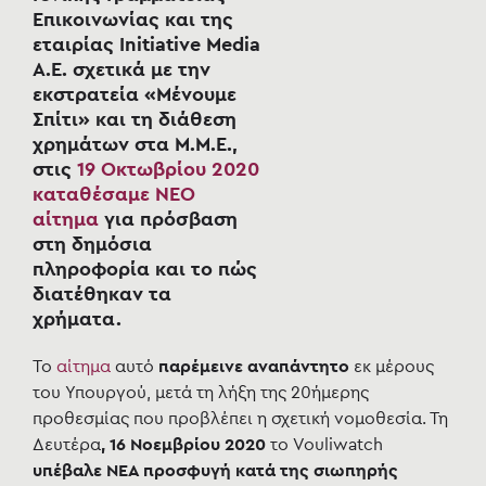
Επικοινωνίας και της
εταιρίας Initiative Media
A.E.
σχετικά με την
εκστρατεία «Μένουμε
Σπίτι» και τη διάθεση
χρημάτων στα Μ.Μ.Ε.,
στις
19 Οκτωβρίου 2020
καταθέσαμε
ΝΕΟ
αίτημα
για πρόσβαση
στη δημόσια
πληροφορία και το πώς
διατέθηκαν τα
χρήματα.
Το
αίτημα
αυτό
παρέμεινε αναπάντητο
εκ μέρους
του Υπουργού, μετά τη λήξη της 20ήμερης
προθεσμίας που προβλέπει η σχετική νομοθεσία. Τη
Δευτέρα
, 16 Νοεμβρίου 2020
το Vouliwatch
υπέβαλε ΝΕΑ προσφυγή κατά της σιωπηρής