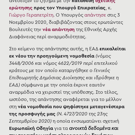
ανέδειξαν το ζήτημα με την
κατάθεση
σχετικής
ερώτησης
προς τον Υπουργό Επικρατείας
, κ.
Γιώργο Γεραπετρίτη
. Ο Υπουργός
απάντησε
στις 3
Νοεμβρίου 2020, διαβιβάζοντας στους ερωτώντες
Βουλευτές την
νέα απάντηση
της Εθνικής Αρχής
Διαφάνειας περί αναρμοδιότητας.
Στο κείμενο της απάντησης αυτής, η ΕΑΔ
επικαλείται
εκ νέου την προηγούμενη νομοθεσία
(νόμος
3448/2006 και νόμος 4622/2019 περί επιτελικού
κράτους με τον οποίο καταργήθηκε ο Γενικός
Επιθεωρητής Δημόσιας Διοίκησης και ιδρύθηκε η
ΕΑΔ)
σύμφωνα με την οποία έκρινε εαυτόν
αναρμόδια να χειριστεί της υπόθεσης. Στο τέλος,
ωστόσο, της απάντησης αναφέρεται για το μέλλον
στη
νέα νομοθεσία που ψηφίστηκε μεταγενέστερα
της προσφυγής μας
(Ν. 4727/2020 της 23ης
Σεπτεμβρίου 2020)
η οποία ενσωματώνει σχετική
Ευρωπαϊκή Οδηγία
για τα
ανοικτά δεδομένα και