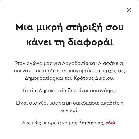
οι ισολογισμοί των κομμάτων; To Vouliwatch επ-αναφέρε
ΕΙΣΟΔΟΣ
Μια μικρή στήριξή σου
κάνει τη διαφορά!
Στον αγώνα μας για Λογοδοσία και Διαφάνεια,
απέναντι σε οτιδήποτε υπονομεύει τις αρχές της
Δημοκρατίας και του Κράτους Δικαίου.
Γιατί η Δημοκρατία δεν είναι αυτονόητη.
#vouli
#vouliwatch
Είναι στο χέρι μας να μη στεκόμαστε απαθείς ή
κυνικοί.
Bουλή & Βουλευτές
Κοινοβουλευτική
ενημέρωση
Δες πώς μπορείς να μας βοηθήσεις,
εδώ
!